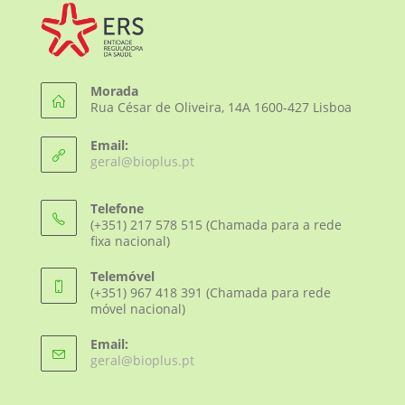
Morada
Rua César de Oliveira, 14A 1600-427 Lisboa
Email:
Opens
geral@bioplus.pt
in
your
Telefone
application
(+351) 217 578 515 (Chamada para a rede
fixa nacional)
Telemóvel
(+351) 967 418 391 (Chamada para rede
móvel nacional)
Email:
Opens
geral@bioplus.pt
in
your