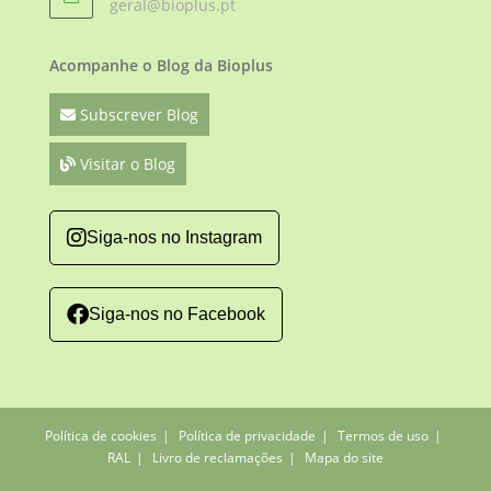
Opens
geral@bioplus.pt
in
your
application
Acompanhe o Blog da Bioplus
Subscrever Blog
Visitar o Blog
Siga-nos no Instagram
Siga-nos no Facebook
Política de cookies
Política de privacidade
Termos de uso
RAL
Livro de reclamações
Mapa do site