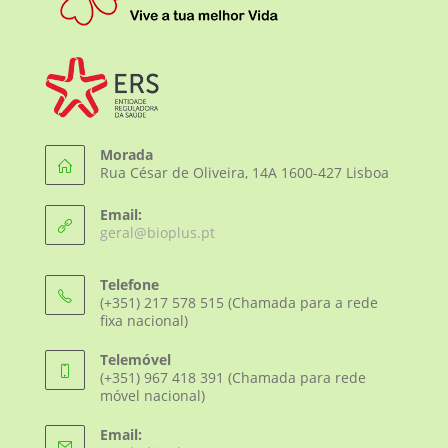
Morada
Rua César de Oliveira, 14A 1600-427 Lisboa
Email:
Opens
geral@bioplus.pt
in
your
Telefone
application
(+351) 217 578 515 (Chamada para a rede
fixa nacional)
Telemóvel
(+351) 967 418 391 (Chamada para rede
móvel nacional)
Email: